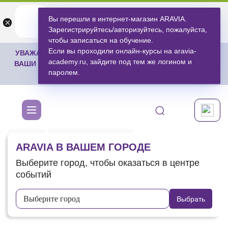
ARAVIA
ARAVIA
Вы перешли в интернет-магазин ARAVIA.
Открыть
Открыть
undefined
Открыть в приложении
Зарегистрируйтесь/авторизуйтесь, пожалуйста,
Бесплатноru.aravia.new
чтобы записаться на обучение.
Если вы проходили онлайн-курсы на aravia-
УВАЖАЕМЫЕ ПОКУПАТЕЛИ, МЫ СПЕШИМ ОТПРАВИТЬ
academy.ru, зайдите под тем же логином и
ВАШИ ЗАКАЗЫ КАК МОЖНО БЫСТРЕЕ, НО ОНИ МОГУТ
паролем.
ЗАДЕРЖАТЬСЯ НА 3-4 ДНЯ ♥
Главная
Aravia в вашем городе
ARAVIA В ВАШЕМ ГОРОДЕ
Выберите город, чтобы оказаться в центре
событий
Выберите город
Выбрать