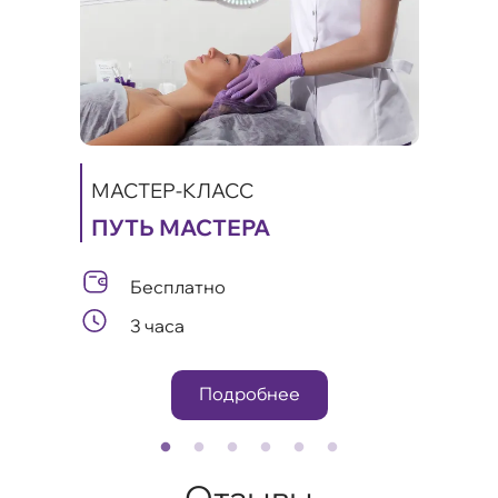
МАСТЕР-КЛАСС
ПУТЬ МАСТЕРА
МАС
ИКИ
КА
Бесплатно
А
ЛИФ
3 часа
ОМ
Подробнее
Отзывы