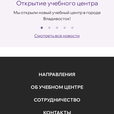
Открытие учебного центра
ом
Мы открыли новый учебный центр в городе
Владивосток!
В
Смотреть все новости
НАПРАВЛЕНИЯ
ОБ УЧЕБНОМ ЦЕНТРЕ
СОТРУДНИЧЕСТВО
КОНТАКТЫ