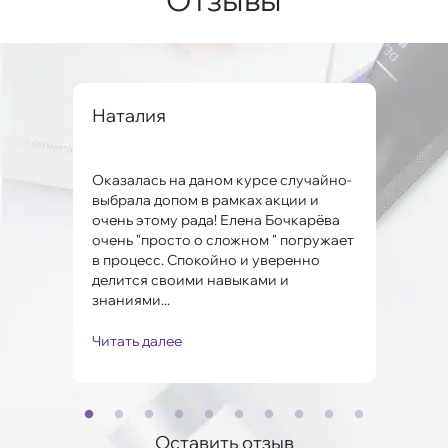
вна
Наталия
Але
Оказалась на даном курсе случайно-
Заме
ко и
выбрала допом в рамках акции и
мног
очень этому рада! Елена Бочкарёва
проб
очень "просто о сложном " погружает
Поня
в процесс. Спокойно и уверенно
Мари
.
делится своими навыками и
полу
знаниями...
Читать далее
Чита
Оставить отзыв