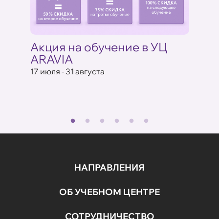
AVIA
Акция на обучение в УЦ
Выбе
ARAVIA
запла
ентрах
17 июля - 31 августа
С 23 по
ARAVIA
НАПРАВЛЕНИЯ
ОБ УЧЕБНОМ ЦЕНТРЕ
СОТРУДНИЧЕСТВО