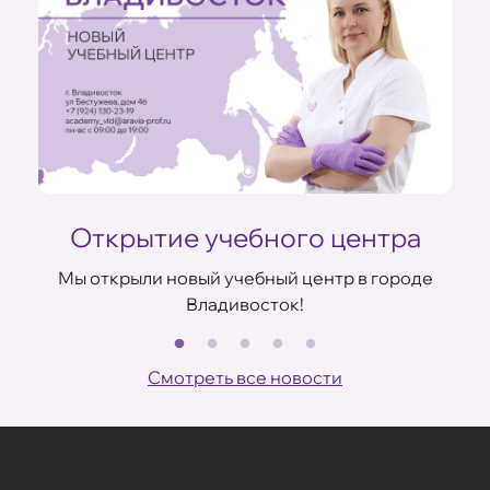
Открытие учебного центра
Мы открыли новый учебный центр в городе
Владивосток!
В
ов
Смотреть все новости