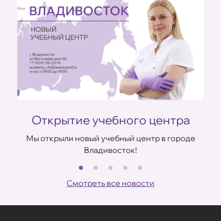
Открытие учебного центра
Мы открыли новый учебный центр в городе
Владивосток!
В
ов
Смотреть все новости