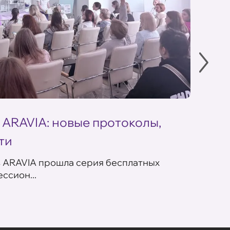
 ARAVIA: новые протоколы,
Летн
ти
ARAV
в ARAVIA прошла серия бесплатных
В сет
ссион...
летних