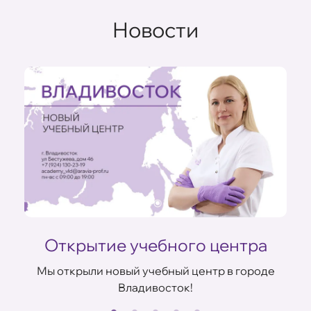
Новости
Открытие учебного центра
Мы открыли новый учебный центр в городе
Владивосток!
В
ов