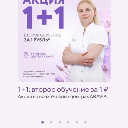
Ц
1+1: второе обучение за 1 ₽
Акци
ARAV
Акция во всех Учебных центрах ARAVIA
аказе
17 июля 