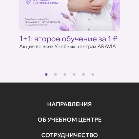
Ц
1+1: второе обучение за 1 ₽
Акци
ARAV
Акция во всех Учебных центрах ARAVIA
аказе
17 июля 
НАПРАВЛЕНИЯ
ОБ УЧЕБНОМ ЦЕНТРЕ
СОТРУДНИЧЕСТВО