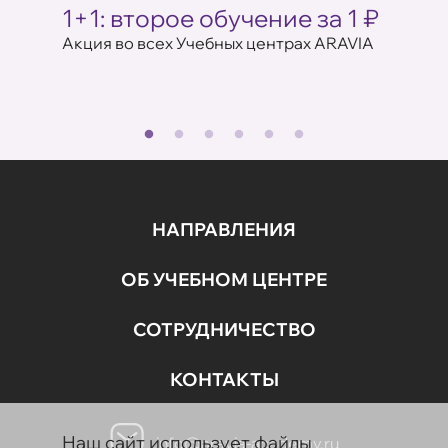
Ц
1+1: второе обучение за 1 ₽
Акци
ARAV
Акция во всех Учебных центрах ARAVIA
аказе
17 июля 
НАПРАВЛЕНИЯ
ОБ УЧЕБНОМ ЦЕНТРЕ
СОТРУДНИЧЕСТВО
КОНТАКТЫ
Наш сайт использует файлы
info@aravia-academy.ru