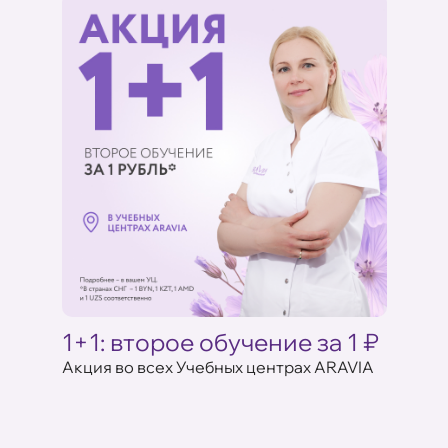
Ц
1+1: второе обучение за 1 ₽
Акци
ARAV
Акция во всех Учебных центрах ARAVIA
аказе
17 июля 