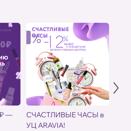
%
%
 ₽ —
СЧАСТЛИВЫЕ ЧАСЫ в
Скид
УЦ ARAVIA!
кос