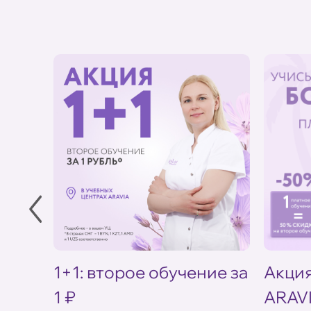
в УЦ
1+1: второе обучение за
Акция
1 ₽
ARAV