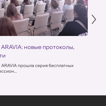
 ARAVIA: новые протоколы,
Летн
ти
ARAV
в ARAVIA прошла серия бесплатных
В сет
ссион...
летних