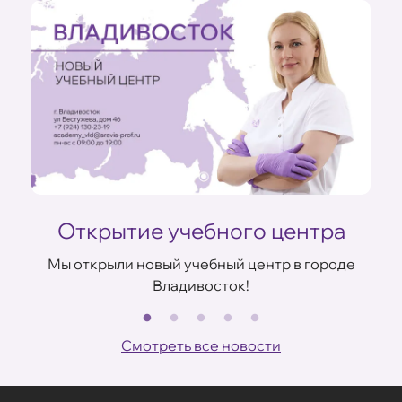
Открытие учебного центра
Мы открыли новый учебный центр в городе
Владивосток!
В
ов
Смотреть все новости