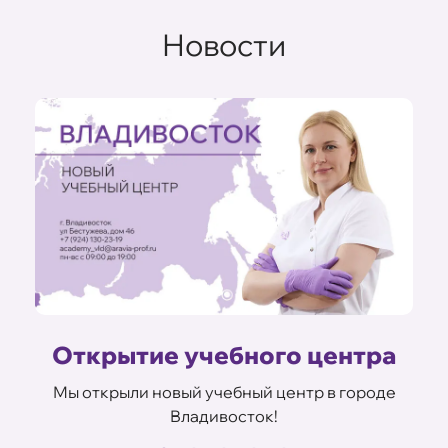
Новости
Открытие учебного центра
а
Мы открыли новый учебный центр в городе
Владивосток!
В
ов