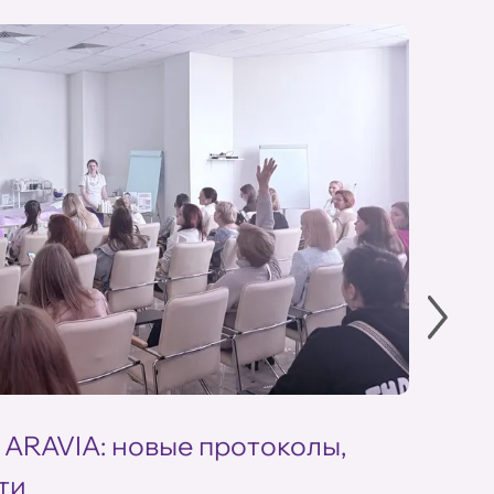
 ARAVIA: новые протоколы,
Летн
ти
ARAV