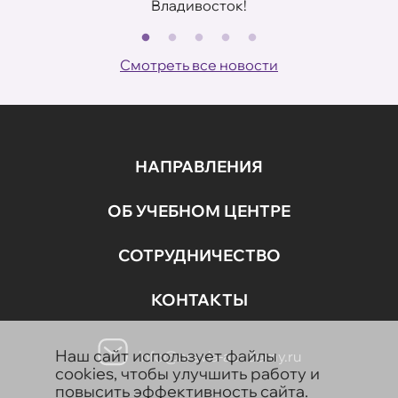
Владивосток!
В
ов
Смотреть все новости
НАПРАВЛЕНИЯ
ОБ УЧЕБНОМ ЦЕНТРЕ
СОТРУДНИЧЕСТВО
КОНТАКТЫ
Наш сайт использует файлы
info@aravia-academy.ru
cookies, чтобы улучшить работу и
повысить эффективность сайта.