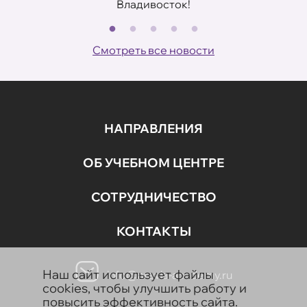
Владивосток!
В
ов
Смотреть все новости
НАПРАВЛЕНИЯ
ОБ УЧЕБНОМ ЦЕНТРЕ
СОТРУДНИЧЕСТВО
КОНТАКТЫ
Наш сайт использует файлы
info@aravia-academy.ru
cookies, чтобы улучшить работу и
повысить эффективность сайта.