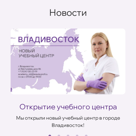
Новости
Открытие учебного центра
Мы открыли новый учебный центр в городе
Владивосток!
В
ов