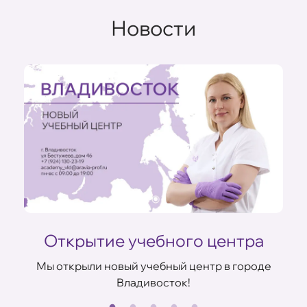
Новости
Открытие учебного центра
Мы открыли новый учебный центр в городе
Владивосток!
В
ов