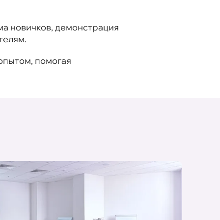
а новичков, демонстрация
телям.
опытом, помогая