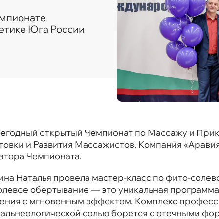
емпионате
тетике Юга России
жегодный открытый Чемпионат по Массажу и При
вки и Развития Массажистов. Компания «Аравия»
атора Чемпионата.
на Наталья провела мастер-класс по фито-соле
олевое обертывание — это уникальная программа 
дения с мгновенным эффектом. Комплекс професс
бальнеологической солью борется с отечными ф