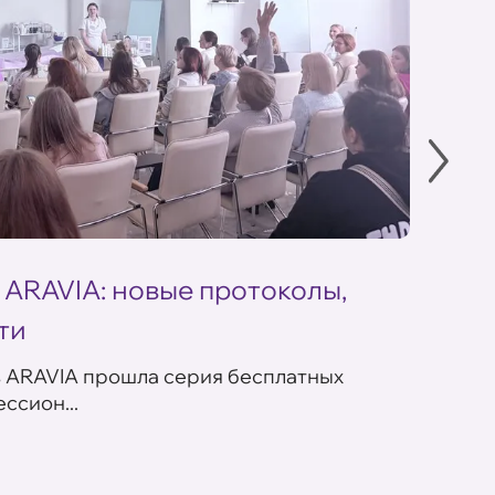
 ARAVIA: новые протоколы,
Летн
ти
ARAV
в ARAVIA прошла серия бесплатных
В сет
ссион...
летних