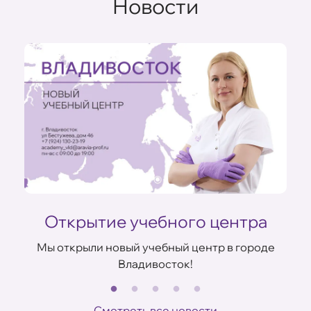
Новости
Открытие учебного центра
Мы открыли новый учебный центр в городе
Владивосток!
В
ов
Смотреть все новости