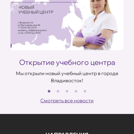
Открытие учебного центра
Мы открыли новый учебный центр в городе
Владивосток!
В
ов
Смотреть все новости