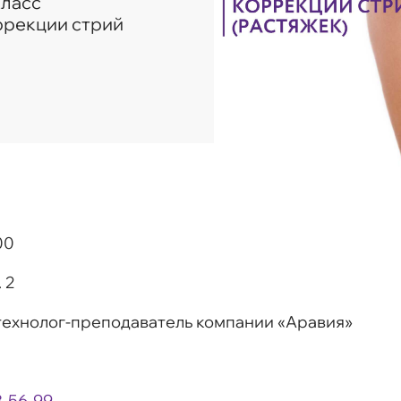
класс
ррекции стрий
00
 2
технолог-преподаватель компании «Аравия»
3-56-99