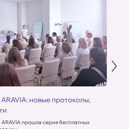
 ARAVIA: новые протоколы,
Летн
ти
ARAV
в ARAVIA прошла серия бесплатных
В сет