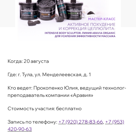
Когда:
20 августа
Где:
г. Тула, ул. Менделеевская, д. 1
Кто ведет:
Прокопенко Юлия, ведущий технолог-
преподаватель компании «Аравия»
Стоимость участия:
бесплатно
Запись по телефону:
+7
(920) 278-83-66
,
+7 (953)
420-90-63