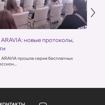
 ARAVIA: новые протоколы,
Летн
ти
ARAV
в ARAVIA прошла серия бесплатных
В сет
ссион...
летних
КОНТАКТЫ