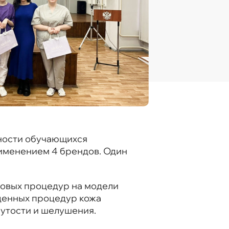
ности обучающихся
именением 4 брендов. Один
довых процедур на модели
еденных процедур кожа
нутости и шелушения.