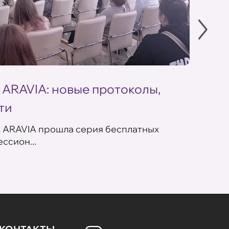
 ARAVIA: новые протоколы,
Летн
ти
ARAV
в ARAVIA прошла серия бесплатных
В сет
ссион...
летних