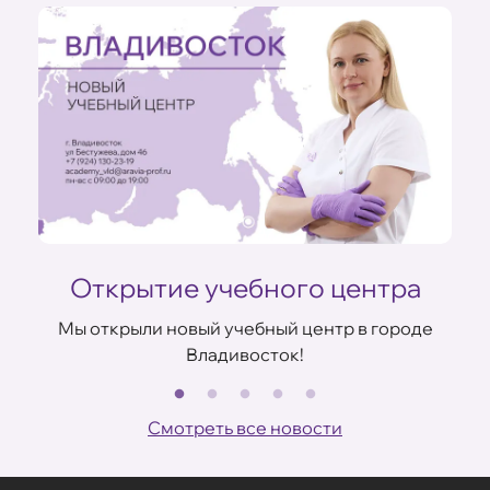
Открытие учебного центра
Мы открыли новый учебный центр в городе
Владивосток!
В
ов
Смотреть все новости