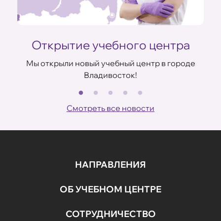
Открытие учебного центра
Мы открыли новый учебный центр в городе
Владивосток!
В
ов
Смотреть все новости
НАПРАВЛЕНИЯ
ОБ УЧЕБНОМ ЦЕНТРЕ
СОТРУДНИЧЕСТВО