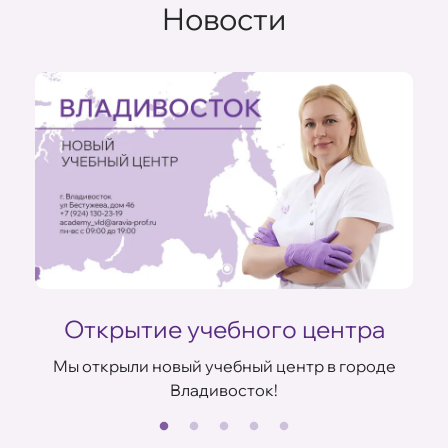
Новости
Открытие учебного центра
Мы открыли новый учебный центр в городе
Владивосток!
В
ов